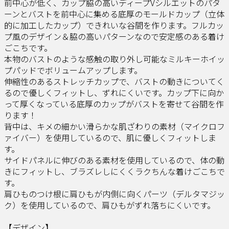
前中心が低く、カップ脇の高いディープVシルエットのパタ
ーンとバストを前中心に集める底厚のモールドカップ（立体
的に加工したカップ）できれいな谷間を作ります。フルカッ
プ風のデザイン＆脇の高いパターンなので安定感のある着け
ごこちです。
本物のバストのような感触の取り外し可能なミルキーホイッ
プパッドでボリュームアップします。
伸縮性のあるストレッチカップで、バストの動きについてく
るので優しくフィットし、ずれにくいです。カップ下に向か
って厚くなっている底厚のカップがバストを寄せて谷間を作
ります！
背中は、キメの細かい滑らかな肌ざわりの素材（マイクロフ
ァイバー）を使用しているので、肌に優しくフィットしま
す。
サイドパネルに伸びのある素材を使用しているので、体の動
きにフィットし、ブラズレしにくくラクちんな着けごこちで
す。
肩ひものつけ根に肩ひもが内側に向くパーツ（デルタマジッ
ク）を使用しているので、肩ひもがずれ落ちにくいです。
【デザイン】