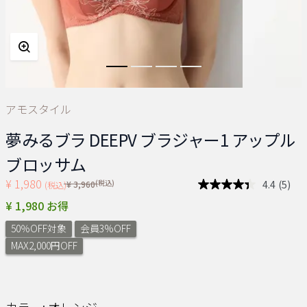
アモスタイル
夢みるブラ DEEPV ブラジャー1 アップル
ブロッサム
¥ 1,980
Price reduced from
(税込)
4.4
(5)
¥ 3,960
(税込)
レ
ビ
¥ 1,980 お得
ュ
ー
50％OFF対象
会員3%OFF
を
読
MAX2,000円OFF
む.
同
じ
ペ
ー