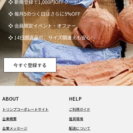
❖ 新規登録で1,000円OFFクーポン
❖ 毎月5のつく日はさらに5%OFF
❖ 会員限定イベント・オファー
❖ 14日間返品可、サイズ間違えも安心!
今すぐ登録する
ABOUT
HELP
トリンプコーポレートサイト
ご利用ガイド
企業概要
推奨環境
企業メッセージ
配送について