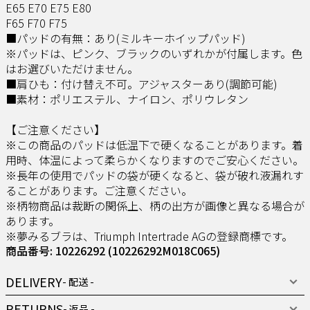
E65 E70 E75 E80
F65 F70 F75
■パッドの有無：あり(ミルキーホイップパッド)
※パッドは、ピンク、ブラックのいずれかが付属します。色
はお選びいただけません。
■肩ひも：付け替え不可。アジャスターあり(調節可能)
■素材：ポリエステル、ナイロン、ポリウレタン
【ご注意ください】
※この商品のパッドは低温下で硬くなることがあります。着
用時、体温によって柔らかくなりますのでご安心ください。
※長年の使用でパッドの袋が硬くなると、袋が破れ液漏れす
ることがあります。ご注意ください。
※柄物商品は裁断の関係上、柄の出方が画像と異なる場合が
あります。
※夢みるブラは、Triumph Intertrade AGの登録商標です。
商品番号: 10226292
(10226292M018C065)
DELIVERY
- 配送 -
RETURNS
- 返品 -