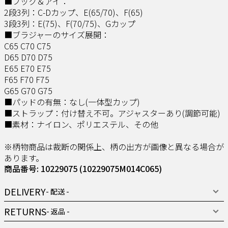
■フック＆アイ：
2段3列：C-Dカップ、E(65/70)、F(65)
3段3列：E(75)、F(70/75)、Gカップ
■ブラジャーのサイズ展開：
C65 C70 C75
D65 D70 D75
E65 E70 E75
F65 F70 F75
G65 G70 G75
■パッドの有無：なし(一体型カップ)
■ストラップ：付け替え不可。アジャスターあり(調節可能)
■素材：ナイロン、ポリエステル、その他
※柄物商品は裁断の関係上、柄の出方が画像と異なる場合が
あります。
商品番号: 10229075
(10229075M014C065)
DELIVERY
- 配送 -
RETURNS
- 返品 -