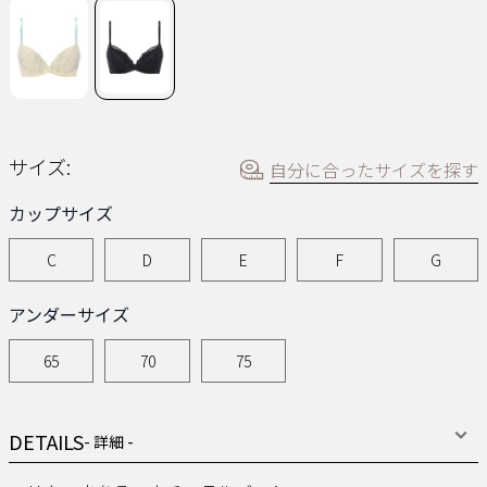
ジ
の
リ
ン
ク。
サイズ:
自分に合ったサイズを探す
カップサイズ
C
D
E
F
G
アンダーサイズ
65
70
75
DETAILS
- 詳細 -