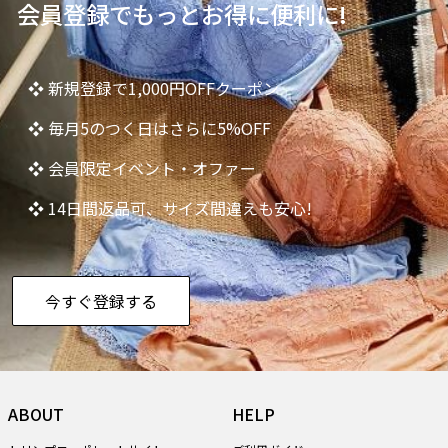
会員登録でもっとお得に便利に!
❖ 新規登録で1,000円OFFクーポン
❖ 毎月5のつく日はさらに5%OFF
❖ 会員限定イベント・オファー
❖ 14日間返品可、サイズ間違えも安心!
今すぐ登録する
ABOUT
HELP