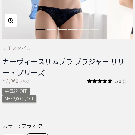
アモスタイル
カーヴィースリムブラ ブラジャー リリ
ー・ブリーズ
¥ 3,960
5.0
(1)
(税込)
レ
ビ
会員3%OFF
ュ
ー
MAX2,000円OFF
を
読
む.
同
じ
カラー:
ブラック
ペ
ー