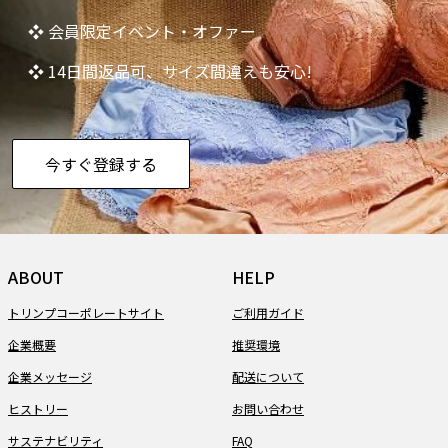
❖ 会員限定イベント・オファー
❖ 14日間返品可、サイズ間違えも安心!
今すぐ登録する
ABOUT
HELP
トリンプコーポレートサイト
ご利用ガイド
企業概要
推奨環境
企業メッセージ
配送について
ヒストリー
お問い合わせ
サステナビリティ
FAQ