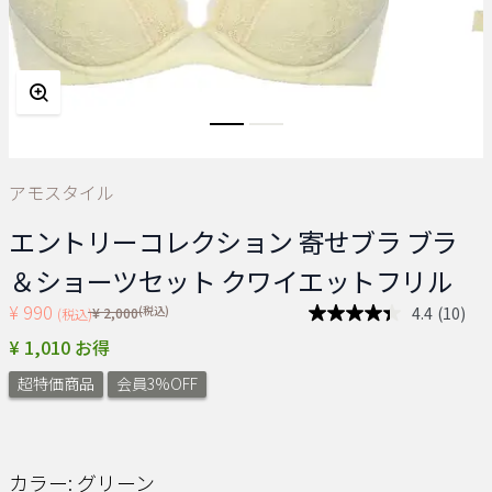
アモスタイル
エントリーコレクション 寄せブラ ブラ
＆ショーツセット クワイエットフリル
¥ 990
Price reduced from
(税込)
4.4
(10)
¥ 2,000
(税込)
レ
ビ
¥ 1,010 お得
ュ
ー
超特価商品
会員3%OFF
を
読
む.
同
じ
ペ
カラー:
グリーン