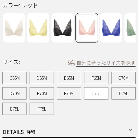
ー
カラー:
レッド
ジ
の
リ
ン
ク。
サイズ:
自分に合ったサイズを探す
C65M
D65M
E65M
F65M
C70M
D70M
E70M
F70M
C75L
D75L
E75L
F75L
DETAILS
- 詳細 -