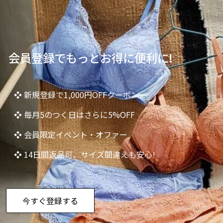
会員登録でもっとお得に便利に!
❖ 新規登録で1,000円OFFクーポン
❖ 毎月5のつく日はさらに5%OFF
❖ 会員限定イベント・オファー
❖ 14日間返品可、サイズ間違えも安心!
今すぐ登録する