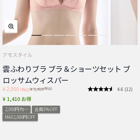
アモスタイル
雲ふわりブラ ブラ＆ショーツセット ブ
ロッサムウィスパー
¥ 2,000
Price reduced from
(税込)
4.6
(12)
¥ 3,410
(税込)
レ
ビ
¥ 1,410 お得
ュ
ー
2,000円均一
会員3%OFF
を
読
MAX2,000円OFF
む.
同
じ
ペ