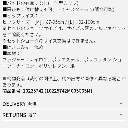
■パッドの有無：なし(一体型カップ)
■肩ひも：付け替え不可。アジャスターあり(調節可能)
■ヒップサイズ：
ヒップサイズ：[M]：87-95cm / [L]：92-100cm
※セットのショーツサイズは、サイズ末尾のアルファベット
をご確認ください。
※セットショーツのサイズ交換はできません。
■はきこみ丈：浅め
■素材：
ブラジャー：ナイロン、ポリエステル、ポリウレタン ショ
ーツ：ナイロン、ポリウレタン、綿
※柄物商品は裁断の関係上、柄の出方が画像と異なる場合が
あります。
商品番号: 10225742
(10225742M005C65M)
DELIVERY
- 配送 -
RETURNS
- 返品 -