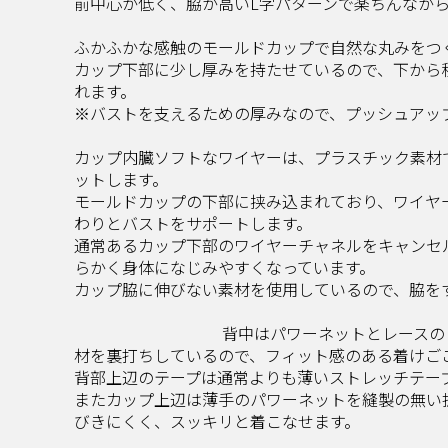
前中心が低く、脇が高いL字パターンで楽ちんなが
ふかふかな感触のモールドカップで自然な丸みをつ
カップ下部に少し厚みを持たせているので、下から
れます。
※バストを支えるための厚みなので、プッシュアッ
カップ内臓ソフトなワイヤーは、プラスチック素材
ットします。
モールドカップの下部に挟み込まれており、ワイヤ
わりとバストをサポートします。
通常あるカップ下部のワイヤーチャネルをキャンセ
らかく身体になじみやすくなっています。
カップ脇に伸びない素材を使用しているので、脇を
背中はパワーネットとレースのレイヤー
材を裏打ちしているので、フィット感のある着けご
背部上辺のテープは通常よりも薄いストレッチテー
またカップ上辺は薄手のパワーネットを縫製の無い
びきにくく、スッキリと着こなせます。