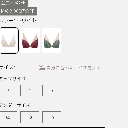
会員3%OFF
む.
同
MAX2,000円OFF
じ
ペ
カラー:
ホワイト
ー
ジ
の
リ
ン
ク。
サイズ:
自分に合ったサイズを探す
カップサイズ
B
C
D
E
アンダーサイズ
65
70
75