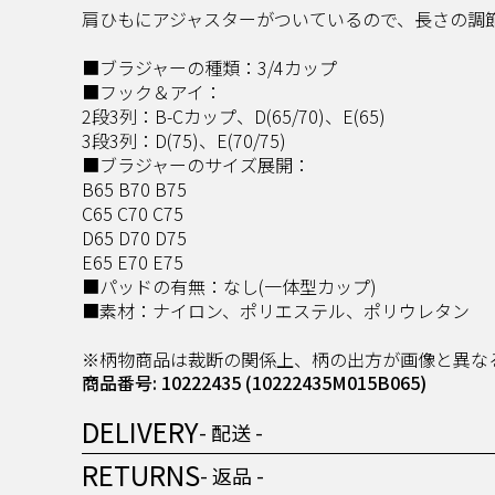
肩ひもにアジャスターがついているので、長さの調
■ブラジャーの種類：3/4カップ
■フック＆アイ：
2段3列：B-Cカップ、D(65/70)、E(65)
3段3列：D(75)、E(70/75)
■ブラジャーのサイズ展開：
B65 B70 B75
C65 C70 C75
D65 D70 D75
E65 E70 E75
■パッドの有無：なし(一体型カップ)
■素材：ナイロン、ポリエステル、ポリウレタン
※柄物商品は裁断の関係上、柄の出方が画像と異な
商品番号: 10222435
(10222435M015B065)
DELIVERY
- 配送 -
RETURNS
- 返品 -