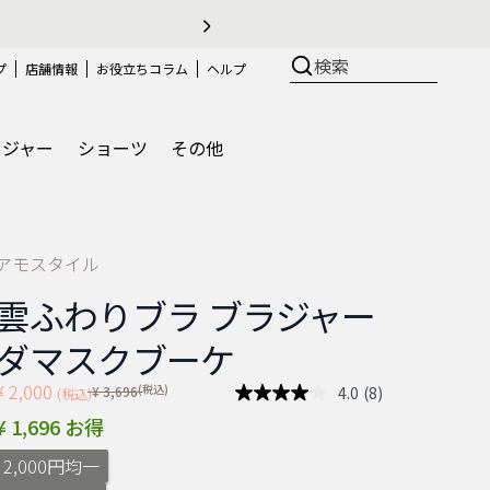
の測り方、選び方
検索
プ
店舗情報
お役立ちコラム
ヘルプ
ラジャー
ショーツ
その他
アモスタイル
雲ふわりブラ ブラジャー
ダマスクブーケ
¥ 2,000
Price reduced from
(税込)
4.0
(8)
¥ 3,696
(税込)
レ
ビ
¥ 1,696 お得
ュ
ー
2,000円均一
を
読