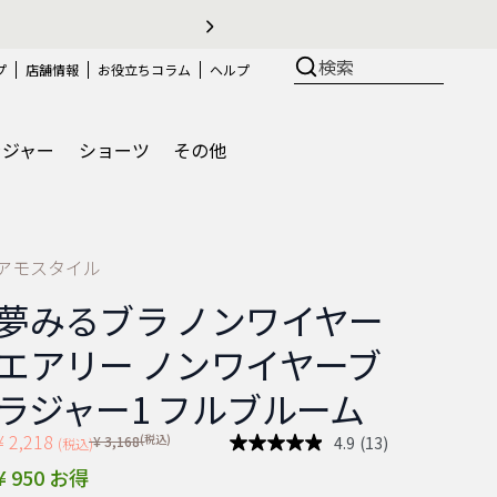
の測り方、選び方
検索
プ
店舗情報
お役立ちコラム
ヘルプ
ラジャー
ショーツ
その他
アモスタイル
夢みるブラ ノンワイヤー
エアリー ノンワイヤーブ
ラジャー1 フルブルーム
¥ 2,218
Price reduced from
(税込)
4.9
(13)
¥ 3,168
(税込)
レ
ビ
¥ 950 お得
ュ