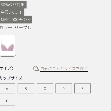
ー
30％OFF対象
を
読
会員3%OFF
む.
同
MAX2,000円OFF
じ
ペ
カラー:
パープル
ー
ジ
の
リ
ン
ク。
サイズ:
自分に合ったサイズを探す
カップサイズ
A
B
C
D
E
F