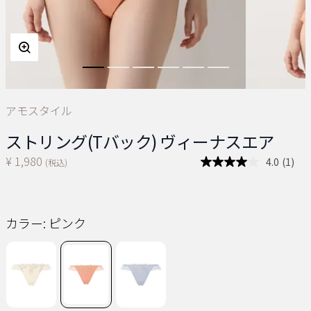
アモスタイル
ストリング(Tバック) ヴィーナスエア
¥ 1,980
4.0
(1)
(税込)
レ
ビ
ュ
ー
を
カラー:
ピンク
読
む.
同
じ
ペ
ー
ジ
の