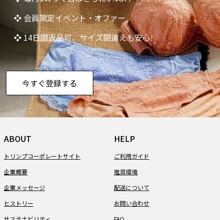
❖ 会員限定イベント・オファー
❖ 14日間返品可、サイズ間違えも安心!
今すぐ登録する
ABOUT
HELP
トリンプコーポレートサイト
ご利用ガイド
企業概要
推奨環境
企業メッセージ
配送について
ヒストリー
お問い合わせ
サステナビリティ
FAQ