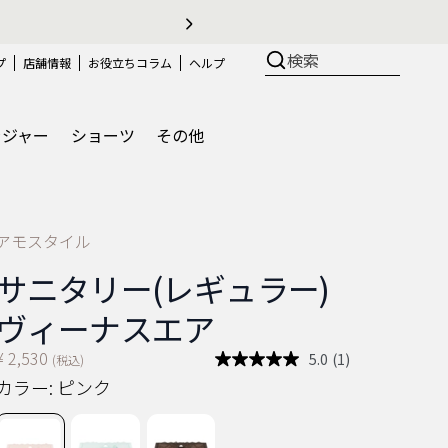
び方
検索
プ
店舗情報
お役立ちコラム
ヘルプ
ラジャー
ショーツ
その他
アモスタイル
サニタリー(レギュラー)
ヴィーナスエア
¥ 2,530
5.0
(1)
(税込)
レ
ビ
カラー:
ピンク
ュ
ー
を
読