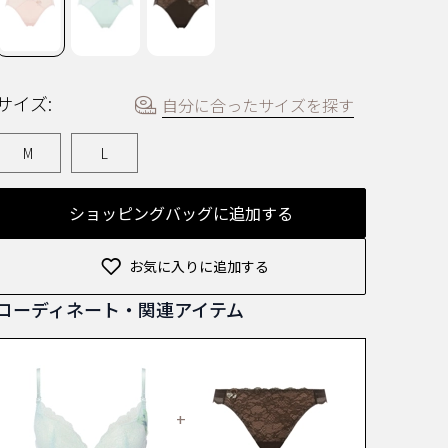
む.
同
じ
ペ
ー
ジ
サイズ:
自分に合ったサイズを探す
の
リ
ン
M
L
ク。
ショッピングバッグに追加する
お気に入りに追加する
コーディネート・関連アイテム
+