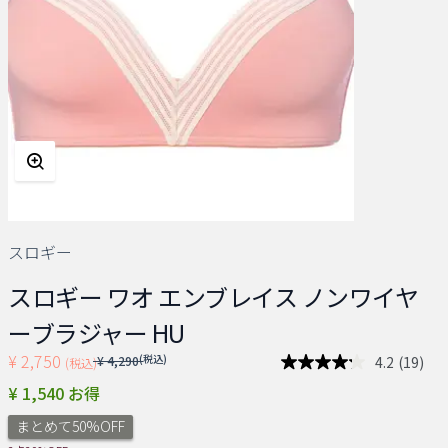
スロギー
スロギー ワオ エンブレイス ノンワイヤ
ーブラジャー HU
¥ 2,750
Price reduced from
(税込)
4.2
(19)
¥ 4,290
(税込)
レ
ビ
¥ 1,540 お得
ュ
ー
まとめて50%OFF
を