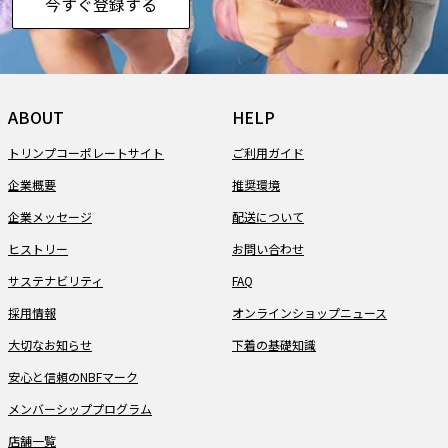
今すぐ登録する
ABOUT
HELP
トリンプコーポレートサイト
ご利用ガイド
企業概要
推奨環境
企業メッセージ
配送について
ヒストリー
お問い合わせ
サステナビリティ
FAQ
採用情報
オンラインショップニュース
大切なお知らせ
下着の基礎知識
安心と信頼のNBFマーク
メンバーシッププログラム
店舗一覧