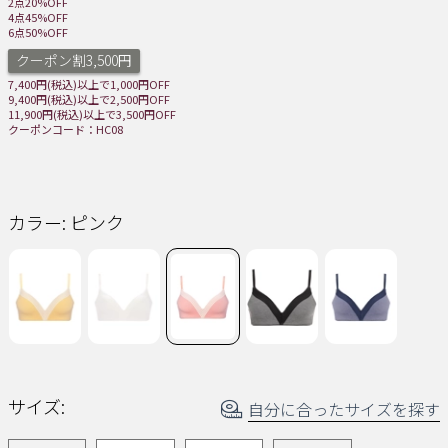
読
2点20%OFF
む.
4点45%OFF
同
6点50%OFF
じ
クーポン割3,500円
ペ
ー
7,400円(税込)以上で1,000円OFF
ジ
9,400円(税込)以上で2,500円OFF
の
11,900円(税込)以上で3,500円OFF
リ
クーポンコード：HC08
ン
ク。
カラー:
ピンク
サイズ:
自分に合ったサイズを探す