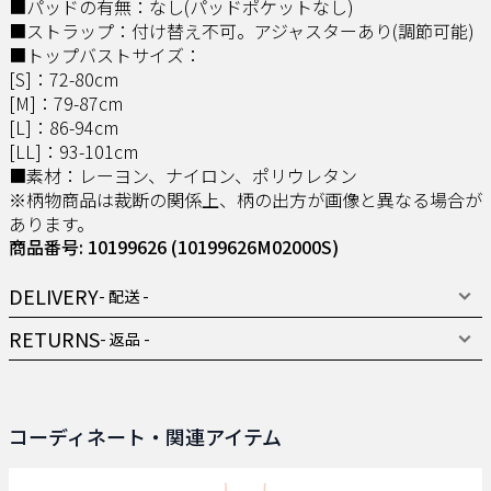
■パッドの有無：なし(パッドポケットなし)
■ストラップ：付け替え不可。アジャスターあり(調節可能)
■トップバストサイズ：
[S]：72-80cm
[M]：79-87cm
[L]：86-94cm
[LL]：93-101cm
■素材：レーヨン、ナイロン、ポリウレタン
※柄物商品は裁断の関係上、柄の出方が画像と異なる場合が
あります。
商品番号: 10199626
(10199626M02000S)
DELIVERY
- 配送 -
RETURNS
- 返品 -
コーディネート・関連アイテム