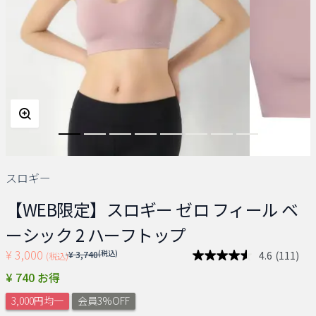
スロギー
【WEB限定】スロギー ゼロ フィール ベ
ーシック 2 ハーフトップ
¥ 3,000
Price reduced from
(税込)
4.6
(111)
¥ 3,740
(税込)
レ
ビ
¥ 740 お得
ュ
ー
3,000円均一
会員3%OFF
を