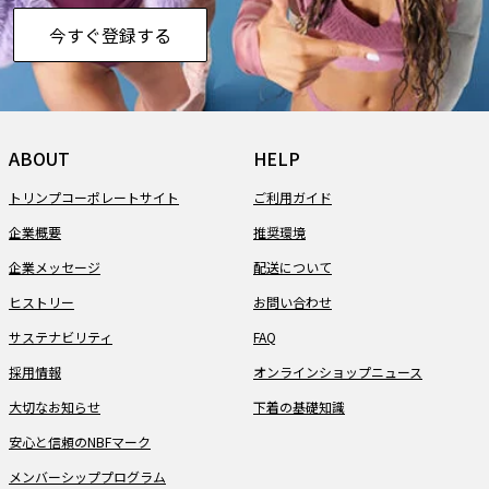
今すぐ登録する
ABOUT
HELP
トリンプコーポレートサイト
ご利用ガイド
企業概要
推奨環境
企業メッセージ
配送について
ヒストリー
お問い合わせ
サステナビリティ
FAQ
採用情報
オンラインショップニュース
大切なお知らせ
下着の基礎知識
安心と信頼のNBFマーク
メンバーシッププログラム