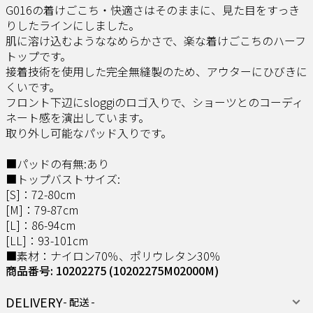
G016の着けごこち・快適さはそのままに、見た目をすっき
りしたラインにしました。
肌に溶け込むようななめらかさで、楽な着けごこちのハーフ
トップです。
接着技術を使用した完全無縫製のため、アウターにひびきに
くいです。
フロント下辺にsloggiのロゴ入りで、ショーツとのコーディ
ネート感を演出しています。
取り外し可能なパッド入りです。
■パッドの有無:あり
■トップバストサイズ:
[S]：72-80cm
[M]：79-87cm
[L]：86-94cm
[LL]：93-101cm
■素材：ナイロン70％、ポリウレタン30％
商品番号: 10202275
(10202275M02000M)
DELIVERY
- 配送 -