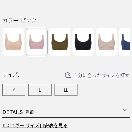
読
む.
同
じ
ペ
カラー:
ピンク
ー
ジ
の
リ
ン
ク。
サイズ:
自分に合ったサイズを探す
M
L
LL
DETAILS
- 詳細 -
#スロギー サイズ目安表を見る