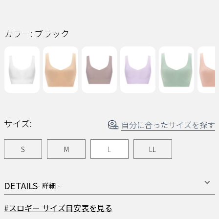
読
む.
同
じ
ペ
カラー:
ブラック
ー
ジ
の
リ
ン
ク。
サイズ:
自分に合ったサイズを探す
S
M
L
LL
DETAILS
- 詳細 -
#スロギー サイズ目安表を見る