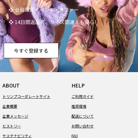
❖ 会員限定イベント・オファー
❖ 14日間返品可、サイズ間違えも安心!
今すぐ登録する
ABOUT
HELP
トリンプコーポレートサイト
ご利用ガイド
企業概要
推奨環境
企業メッセージ
配送について
ヒストリー
お問い合わせ
サステナビリティ
FAQ