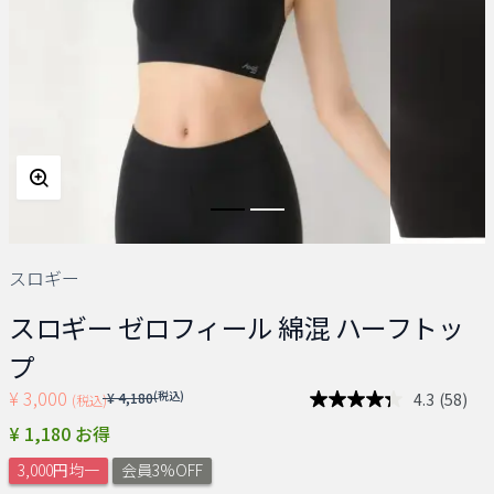
スロギー
スロギー ゼロフィール 綿混 ハーフトッ
プ
¥ 3,000
Price reduced from
(税込)
4.3
(58)
¥ 4,180
(税込)
レ
ビ
¥ 1,180 お得
ュ
ー
3,000円均一
会員3%OFF
を