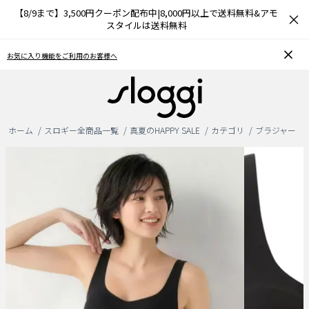
【8/9まで】3,500円クーポン配布中|8,000円以上で送料無料&アモ
×
スタイルは送料無料
おうちで簡単♪ブラサイズの測り方、選び方
ホーム
スロギー全商品一覧
真夏のHAPPY SALE
カテゴリ
ブラジャー