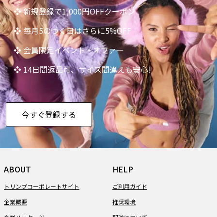
❖ 新規登録で1,000円OFFクーポン
❖ 毎月5のつく日はさらに5%OFF
❖ 会員限定イベント・オファー
❖ 14日間返品可、サイズ間違えも安心!
今すぐ登録する
ABOUT
HELP
トリンプコーポレートサイト
ご利用ガイド
企業概要
推奨環境