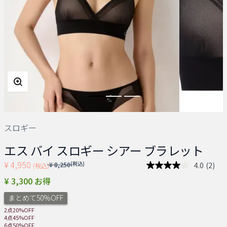
スロギー
エス バイ スロギー シアー ブラレット
¥ 4,950
Price reduced from
(税込)
4.0
(2)
¥ 8,250
(税込)
レ
ビ
¥ 3,300 お得
ュ
ー
まとめて50%OFF
を
読
2点20%OFF
む.
4点45%OFF
同
6点50%OFF