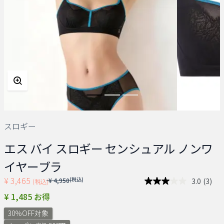
スロギー
エス バイ スロギー センシュアル ノンワ
イヤーブラ
¥ 3,465
Price reduced from
(税込)
3.0
(3)
¥ 4,950
(税込)
レ
ビ
¥ 1,485 お得
ュ
ー
30％OFF対象
を