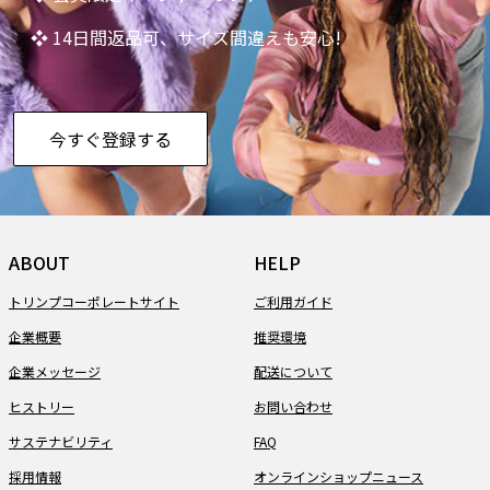
❖ 14日間返品可、サイズ間違えも安心!
今すぐ登録する
ABOUT
HELP
トリンプコーポレートサイト
ご利用ガイド
企業概要
推奨環境
企業メッセージ
配送について
ヒストリー
お問い合わせ
サステナビリティ
FAQ
採用情報
オンラインショップニュース