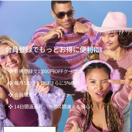
会員登録でもっとお得に便利に!
❖ 新規登録で1,000円OFFクーポン
❖ 毎月5のつく日はさらに5%OFF
❖ 会員限定イベント・オファー
❖ 14日間返品可、サイズ間違えも安心!