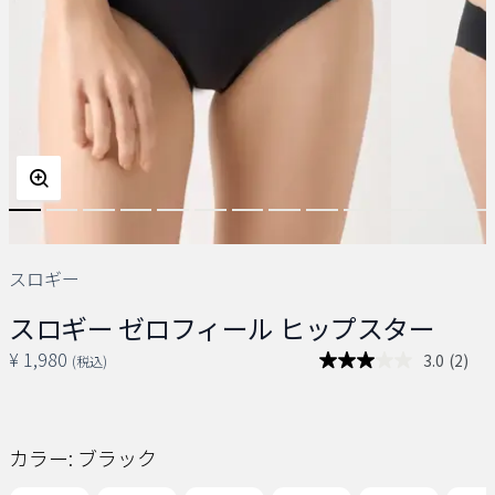
スロギー
スロギー ゼロフィール ヒップスター
¥ 1,980
3.0
(2)
(税込)
レ
ビ
ュ
ー
を
カラー:
ブラック
読
む.
同