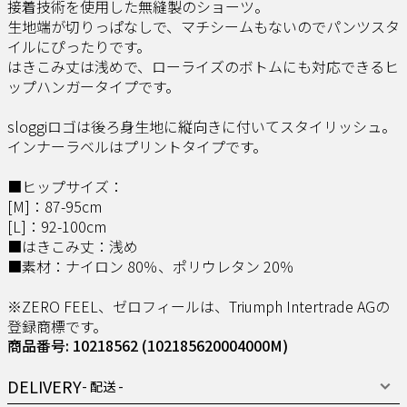
接着技術を使用した無縫製のショーツ。
生地端が切りっぱなしで、マチシームもないのでパンツスタ
イルにぴったりです。
はきこみ丈は浅めで、ローライズのボトムにも対応できるヒ
ップハンガータイプです。
sloggiロゴは後ろ身生地に縦向きに付いてスタイリッシュ。
インナーラベルはプリントタイプです。
■ヒップサイズ：
[M]：87-95cm
[L]：92-100cm
■はきこみ丈：浅め
■素材：ナイロン 80％、ポリウレタン 20％
※ZERO FEEL、ゼロフィールは、Triumph Intertrade AGの
登録商標です。
商品番号: 10218562
(102185620004000M)
DELIVERY
- 配送 -