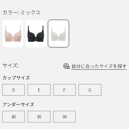
同
じ
カラー:
ミックス
ペ
ー
ジ
の
リ
ン
ク。
サイズ:
自分に合ったサイズを探す
カップサイズ
D
E
F
G
アンダーサイズ
80
85
90