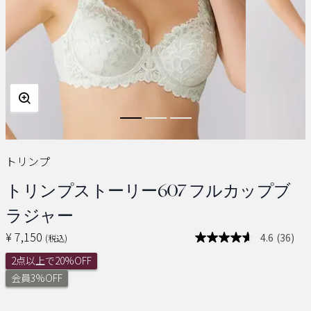
トリンプ
トリンプストーリー607 フルカップブ
ラジャー
¥ 7,150
4.6
(36)
(税込)
レ
ビ
2点以上で20%OFF
ュ
ー
会員3%OFF
を
読
む.