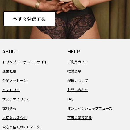
今すぐ登録する
ABOUT
HELP
トリンプコーポレートサイト
ご利用ガイド
企業概要
推奨環境
企業メッセージ
配送について
ヒストリー
お問い合わせ
サステナビリティ
FAQ
採用情報
オンラインショップニュース
大切なお知らせ
下着の基礎知識
安心と信頼のNBFマーク