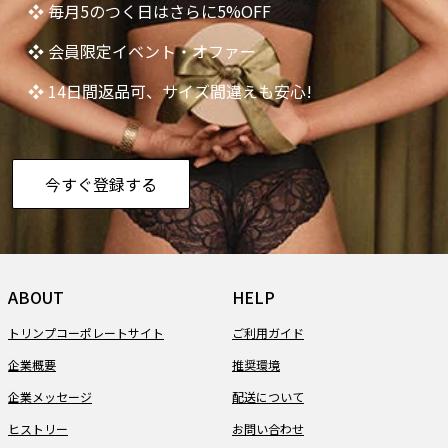
❖ 毎月5のつく日はさらに5%OFF
❖ 会員限定イベント・オファー
❖ 14日間返品可、サイズ間違えも安心!
今すぐ登録する
ABOUT
HELP
トリンプコーポレートサイト
ご利用ガイド
企業概要
推奨環境
企業メッセージ
配送について
ヒストリー
お問い合わせ