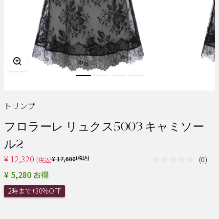
トリンプ
フロラーレ リュクス5003 キャミソー
ル2
¥ 12,320
Price reduced from
(税込)
(0)
¥ 17,600
(税込)
評
価
¥ 5,280 お得
値
な
2時まで+30%OFF
し.
同
じ
ペ