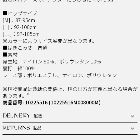
■ヒップサイズ：
[M]：87-95cm
[L]：92-100cm
[LL]：97-105cm
※カラーによりサイズ展開が異なります。
■はきこみ丈：普通
■素材：
身生地：ナイロン 90％、ポリウレタン 10％
裏打：綿100％
レース部：ポリエステル、ナイロン、ポリウレタン
※柄物商品は裁断の関係上、柄の出方が画像と異なる場合が
あります。"
商品番号: 10225516
(10225516M008000M)
DELIVERY
- 配送 -
RETURNS
- 返品 -