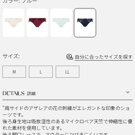
カラー:
ブルー
じ
ペ
ー
ジ
の
リ
ン
ク。
サイズ:
自分に合ったサイズを探す
M
L
LL
DETAILS
- 詳細 -
"両サイドのアザレアの花の刺繍がエレガントな印象のショ
ーツです。
後ろ身生地は吸放湿性のあるマイクロベア天竺で伸縮性に優
れた素材を使用しています。
後ろ脚口レースで、アウターにひびきにくいです。