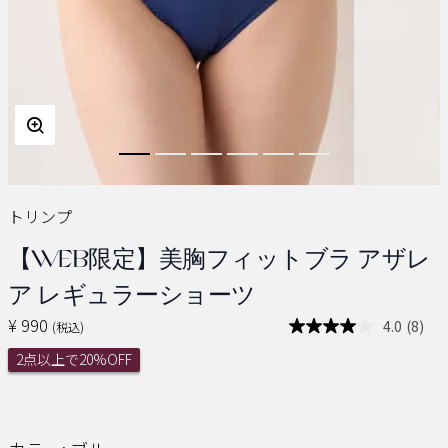
トリンプ
【WEB限定】美胸フィットブラ アザレ
ア レギュラーショーツ
¥ 990
4.0
(8)
(税込)
レ
ビ
2点以上で20%OFF
ュ
ー
を
読
む.
同