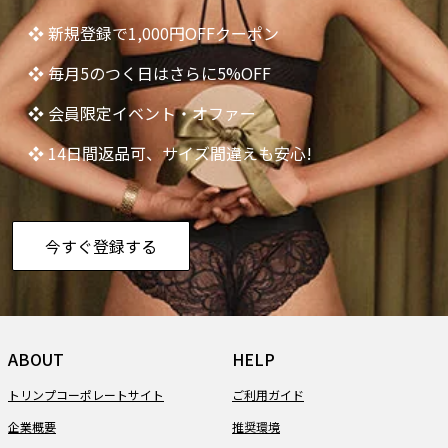
❖ 新規登録で1,000円OFFクーポン
❖ 毎月5のつく日はさらに5%OFF
❖ 会員限定イベント・オファー
❖ 14日間返品可、サイズ間違えも安心!
今すぐ登録する
ABOUT
HELP
トリンプコーポレートサイト
ご利用ガイド
企業概要
推奨環境