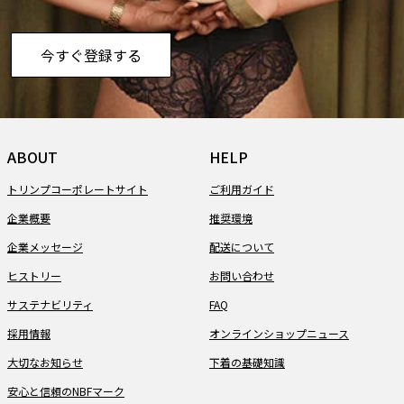
今すぐ登録する
ABOUT
HELP
トリンプコーポレートサイト
ご利用ガイド
企業概要
推奨環境
企業メッセージ
配送について
ヒストリー
お問い合わせ
サステナビリティ
FAQ
採用情報
オンラインショップニュース
大切なお知らせ
下着の基礎知識
安心と信頼のNBFマーク