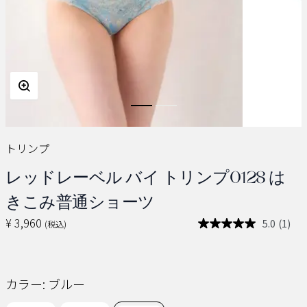
トリンプ
レッドレーベル バイ トリンプ0128 は
きこみ普通ショーツ
¥ 3,960
5.0
(1)
(税込)
レ
ビ
ュ
ー
を
カラー:
ブルー
読
む.
同