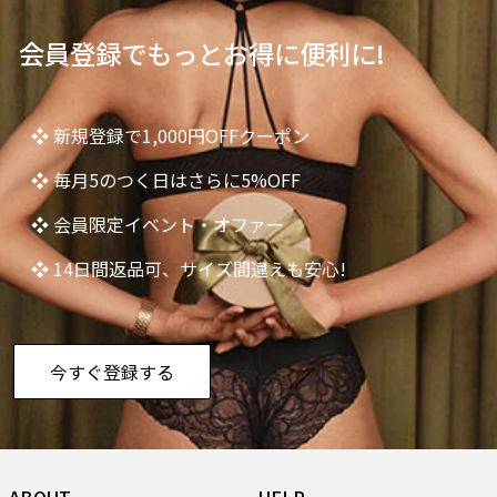
会員登録でもっとお得に便利に!
❖ 新規登録で1,000円OFFクーポン
❖ 毎月5のつく日はさらに5%OFF
❖ 会員限定イベント・オファー
❖ 14日間返品可、サイズ間違えも安心!
今すぐ登録する
ABOUT
HELP