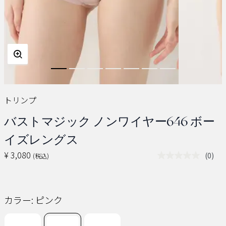
トリンプ
バストマジック ノンワイヤー646 ボー
イズレングス
¥ 3,080
(0)
(税込)
評
価
値
な
し.
カラー:
ピンク
同
じ
ペ
ー