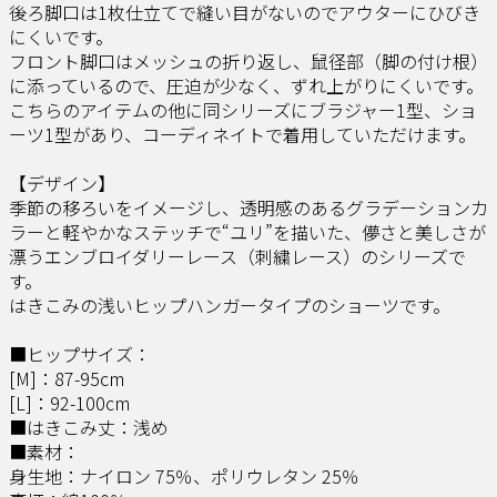
後ろ脚口は1枚仕立てで縫い目がないのでアウターにひびき
にくいです。
フロント脚口はメッシュの折り返し、鼠径部（脚の付け根）
に添っているので、圧迫が少なく、ずれ上がりにくいです。
こちらのアイテムの他に同シリーズにブラジャー1型、ショ
ーツ1型があり、コーディネイトで着用していただけます。
【デザイン】
季節の移ろいをイメージし、透明感のあるグラデーションカ
ラーと軽やかなステッチで“ユリ”を描いた、儚さと美しさが
漂うエンブロイダリーレース（刺繍レース）のシリーズで
す。
はきこみの浅いヒップハンガータイプのショーツです。
■ヒップサイズ：
[M]：87-95cm
[L]：92-100cm
■はきこみ丈：浅め
■素材：
身生地：ナイロン 75％、ポリウレタン 25％