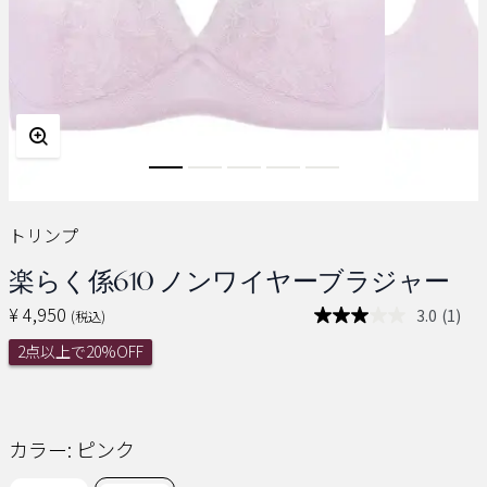
トリンプ
楽らく係610 ノンワイヤーブラジャー
¥ 4,950
3.0
(1)
(税込)
レ
ビ
2点以上で20%OFF
ュ
ー
を
読
む.
同
カラー:
ピンク
じ
ペ