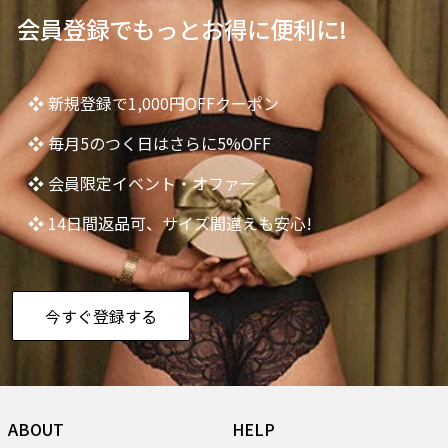
会員登録でもっとお得に便利に!
❖ 新規登録で1,000円OFFクーポン
❖ 毎月5のつく日はさらに5%OFF
❖ 会員限定イベント・オファー
❖ 14日間返品可、サイズ間違えも安心!
今すぐ登録する
ABOUT
HELP