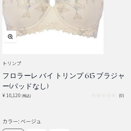
トリンプ
フロラーレ バイ トリンプ 615 ブラジャ
ー(パッドなし)
¥ 10,120
(0)
(税込)
評
価
値
な
し.
カラー:
ベージュ
同
じ
ペ