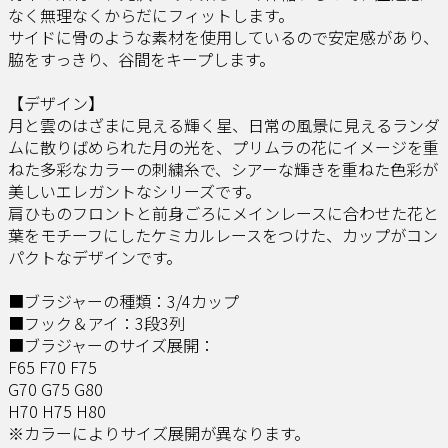
なく無理なくからだにフィットします。
サイドに骨のような素材を使用しているので安定感があり、
脇をすっきり、谷間をキープします。
【デザイン】
月と雲のはざまに見える輝く星、日常の風景に見えるランダ
ムに散りばめられた月の光を、プリムラの花にイメージを重
ねた多彩なカラーの刺繍糸で、シアーな輝きを重ねた色彩が
美しいエレガントなシリーズです。
肩ひものフロントと前身ごろにメインレースに合わせた花と
葉をモチーフにしたケミカルレースをつけた、カップがコン
パクトなデザインです。
■ブラジャーの種類：3/4カップ
■フック＆アイ：3段3列
■ブラジャーのサイズ展開：
F65 F70 F75
G70 G75 G80
H70 H75 H80
※カラーによりサイズ展開が異なります。