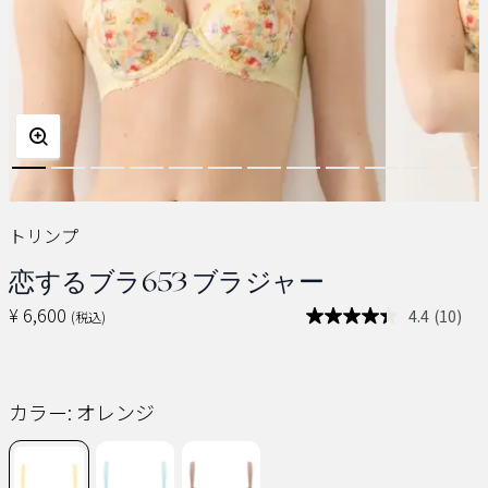
トリンプ
恋するブラ653 ブラジャー
¥ 6,600
4.4
(10)
(税込)
レ
ビ
ュ
ー
を
カラー:
オレンジ
読
む.
同
じ
ペ