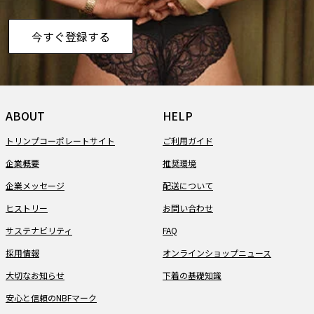
今すぐ登録する
ABOUT
HELP
トリンプコーポレートサイト
ご利用ガイド
企業概要
推奨環境
企業メッセージ
配送について
ヒストリー
お問い合わせ
サステナビリティ
FAQ
採用情報
オンラインショップニュース
大切なお知らせ
下着の基礎知識
安心と信頼のNBFマーク