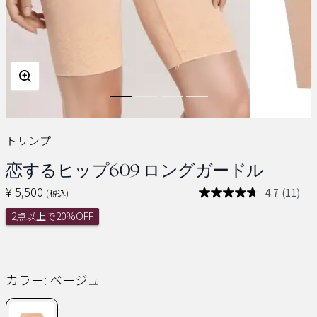
トリンプ
恋するヒップ609 ロングガードル
¥ 5,500
4.7
(11)
(税込)
レ
ビ
2点以上で20%OFF
ュ
ー
を
読
む.
同
カラー:
ベージュ
じ
ペ
ー