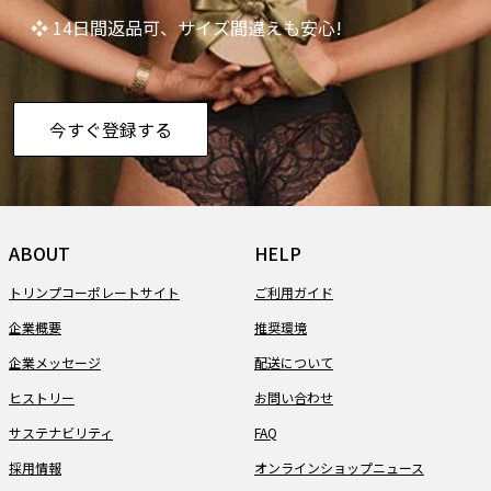
❖ 14日間返品可、サイズ間違えも安心!
今すぐ登録する
ABOUT
HELP
トリンプコーポレートサイト
ご利用ガイド
企業概要
推奨環境
企業メッセージ
配送について
ヒストリー
お問い合わせ
サステナビリティ
FAQ
採用情報
オンラインショップニュース