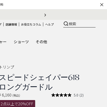
×
無料
条件変更のお知らせ
検索
プ
店舗情報
お役立ちコラム
ヘルプ
ャー
ショーツ
その他
トリンプ
スピードシェイパー618
ロングガードル
¥ 6,160
5.0
(2)
(税込)
レ
ビ
2点以上で20%OFF
ュ