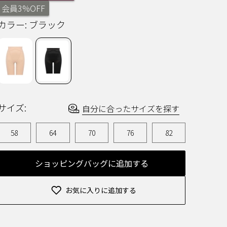
ー
会員3%OFF
を
読
カラー:
ブラック
む.
同
じ
ペ
ー
ジ
の
リ
ン
ク。
サイズ:
自分に合ったサイズを探す
58
64
70
76
82
ショッピングバッグに追加する
お気に入りに追加する