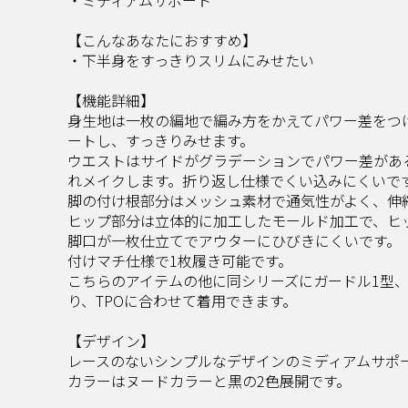
【こんなあなたにおすすめ】
​ ・下半身をすっきりスリムにみせたい​
【機能詳細】​
身生地は一枚の編地で編み方をかえてパワー差をつ
ートし、すっきりみせます。​​
ウエストはサイドがグラデーションでパワー差があ
れメイクします。折り返し仕様でくい込みにくいです。
脚の付け根部分はメッシュ素材で通気性がよく、伸縮
ヒップ部分は立体的に加工したモールド加工で、ヒッ
脚口が一枚仕立てでアウターにひびきにくいです。​​
付けマチ仕様で1枚履き可能です。​​
こちらのアイテムの他に同シリーズにガードル1型、シ
り、TPOに合わせて着用できます。​
【デザイン】​
レースのないシンプルなデザインのミディアムサポー
カラーはヌードカラーと黒の2色展開です。