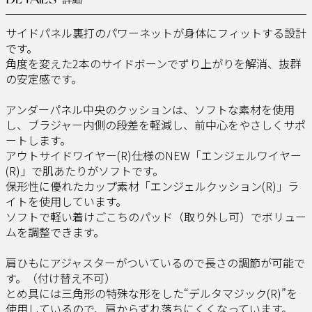
DETAILS
- 詳細 -
サイドパネル裏打のパワーネットが身体にフィットする設計
です。
角度を変えた2本のサイドボーンでずり上がりを解消、抜群
の安定感です。
アンダーパネル中央のクッションは、ソフトな素材を使用
し、ブラジャー内側の段差を軽減し、前中心をやさしくサポ
ートします。
アウトサイドワイヤー(R)仕様のNEW「エンジェルワイヤー
(R)」で肌あたりがソフトです。
保形性に優れたカップ素材「エンジェルクッション(R)」ラ
イトを使用しています。
ソフトで軽い着けごこちのパッド（取り外し可）でボリュー
ムを調整できます。
肩ひもにアジャスターがついているので長さの調節が可能で
す。（付け替え不可）
とめ具には三角形の特殊な形をした“デルタマジック(R)”を
使用しているので、肩からずれ落ちにくくなっています。