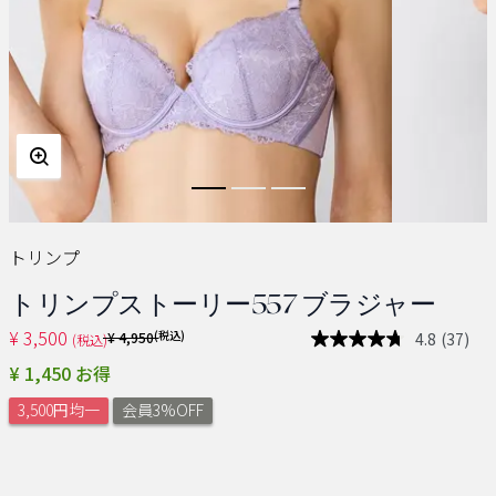
トリンプ
トリンプストーリー557 ブラジャー
¥ 3,500
Price reduced from
(税込)
4.8
(37)
¥ 4,950
(税込)
レ
ビ
¥ 1,450 お得
ュ
ー
3,500円均一
会員3%OFF
を
読
む.
同
じ