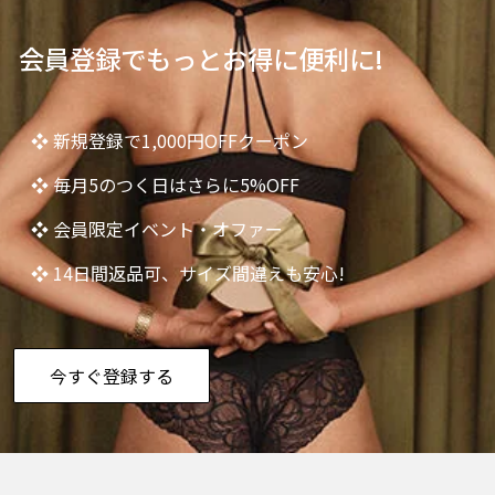
会員登録でもっとお得に便利に!
❖ 新規登録で1,000円OFFクーポン
❖ 毎月5のつく日はさらに5%OFF
❖ 会員限定イベント・オファー
❖ 14日間返品可、サイズ間違えも安心!
今すぐ登録する