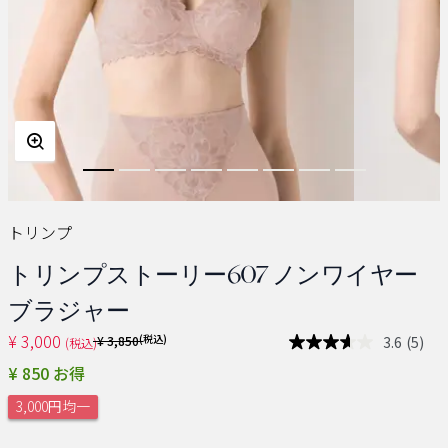
トリンプ
トリンプストーリー607 ノンワイヤー
ブラジャー
¥ 3,000
Price reduced from
(税込)
3.6
(5)
¥ 3,850
(税込)
レ
ビ
¥ 850 お得
ュ
ー
3,000円均一
を
読
む.