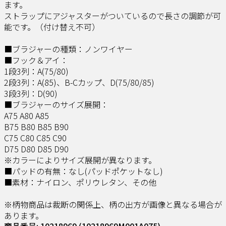
ます。
ストラップにアジャスターがついているので長さの調節が可
能です。（付け替え不可）
■ブラジャーの種類：ノンワイヤー
■フック＆アイ：
1段3列：A(75/80)
2段3列：A(85)、B-Cカップ、D(75/80/85)
3段3列：D(90)
■ブラジャーのサイズ展開：
A75 A80 A85
B75 B80 B85 B90
C75 C80 C85 C90
D75 D80 D85 D90
※カラーによりサイズ展開が異なります。
■パッドの有無：なし(パッドポケットなし)
■素材：ナイロン、ポリウレタン、その他
※柄物商品は裁断の関係上、柄の出方が画像と異なる場合が
あります。
商品番号: 10218969
(10218969M001A075)