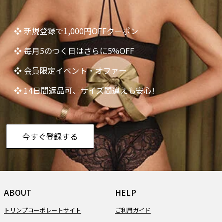
❖ 新規登録で1,000円OFFクーポン
❖ 毎月5のつく日はさらに5%OFF
❖ 会員限定イベント・オファー
❖ 14日間返品可、サイズ間違えも安心!
今すぐ登録する
ABOUT
HELP
トリンプコーポレートサイト
ご利用ガイド