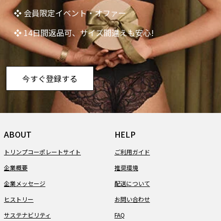
❖ 会員限定イベント・オファー
❖ 14日間返品可、サイズ間違えも安心!
今すぐ登録する
ABOUT
HELP
トリンプコーポレートサイト
ご利用ガイド
企業概要
推奨環境
企業メッセージ
配送について
ヒストリー
お問い合わせ
サステナビリティ
FAQ