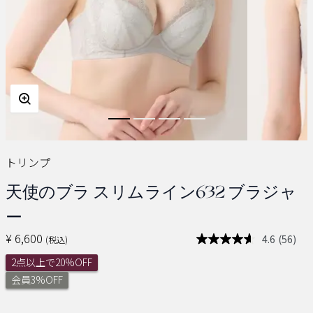
トリンプ
天使のブラ スリムライン632 ブラジャ
ー
¥ 6,600
4.6
(56)
(税込)
レ
ビ
2点以上で20%OFF
ュ
ー
会員3%OFF
を
読
む.