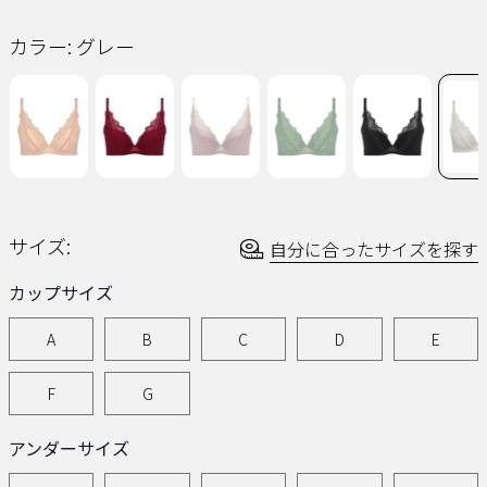
同
じ
カラー:
グレー
ペ
ー
ジ
の
リ
ン
ク。
サイズ:
自分に合ったサイズを探す
カップサイズ
A
B
C
D
E
F
G
アンダーサイズ