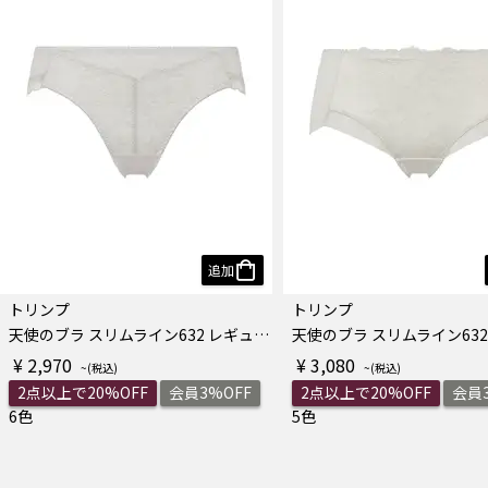
追加
トリンプ
トリンプ
天使のブラ スリムライン632 レギュラーショーツ
¥ 2,970
¥ 3,080
2点以上で20%OFF
会員3%OFF
2点以上で20%OFF
会員3
6色
5色