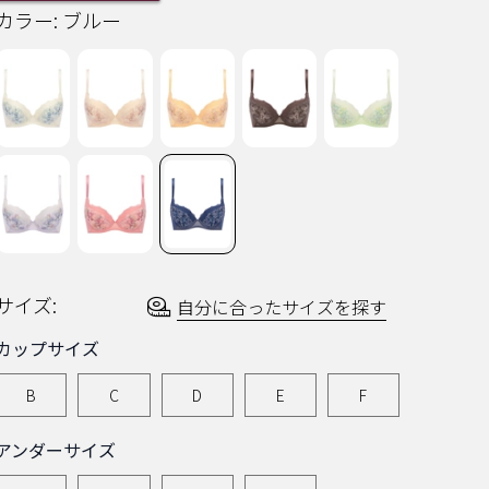
ー
カラー:
ブルー
を
読
む.
同
じ
ペ
ー
ジ
の
リ
ン
ク。
サイズ:
自分に合ったサイズを探す
カップサイズ
B
C
D
E
F
アンダーサイズ