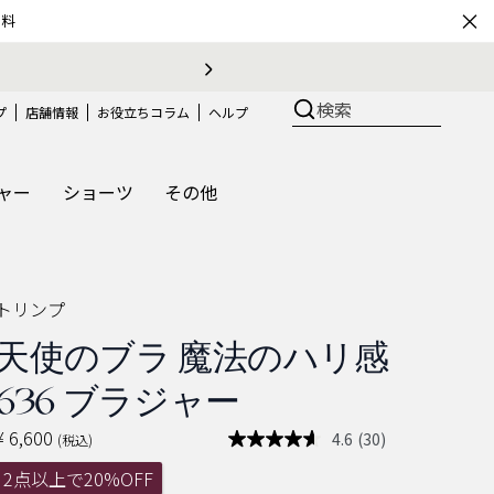
×
無料
検索
プ
店舗情報
お役立ちコラム
ヘルプ
ャー
ショーツ
その他
トリンプ
天使のブラ 魔法のハリ感
636 ブラジャー
¥ 6,600
4.6
(30)
(税込)
レ
ビ
2点以上で20%OFF
ュ