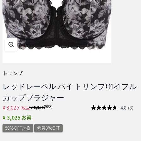
トリンプ
レッドレーベル バイ トリンプ0121 フル
カップブラジャー
¥ 3,025
Price reduced from
(税込)
4.8
(8)
¥ 6,050
(税込)
レ
ビ
¥ 3,025 お得
ュ
ー
50％OFF対象
会員3%OFF
を
読
む.