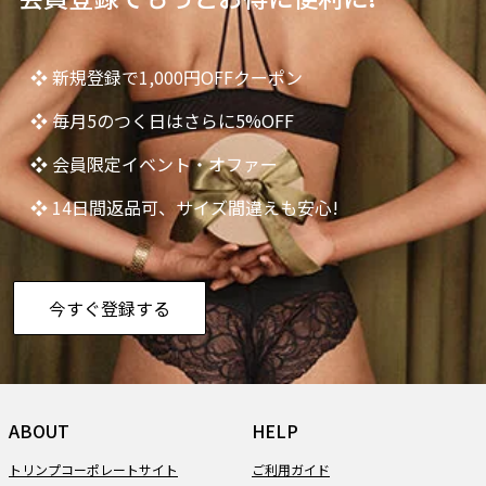
❖ 新規登録で1,000円OFFクーポン
❖ 毎月5のつく日はさらに5%OFF
❖ 会員限定イベント・オファー
❖ 14日間返品可、サイズ間違えも安心!
今すぐ登録する
ABOUT
HELP
トリンプコーポレートサイト
ご利用ガイド