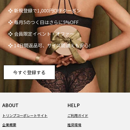
❖ 新規登録で1,000円OFFクーポン
❖ 毎月5のつく日はさらに5%OFF
❖ 会員限定イベント・オファー
❖ 14日間返品可、サイズ間違えも安心!
今すぐ登録する
ABOUT
HELP
トリンプコーポレートサイト
ご利用ガイド
企業概要
推奨環境