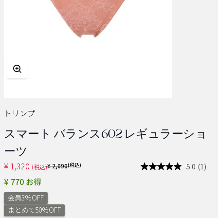
トリンプ
スマート バランス602 レギュラーショ
ーツ
¥ 1,320
Price reduced from
(税込)
5.0
(1)
¥ 2,090
(税込)
レ
ビ
¥ 770 お得
ュ
ー
会員3%OFF
を
読
まとめて50%OFF
む.