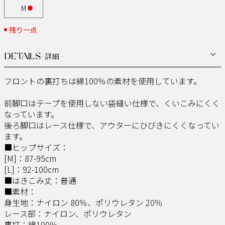
M
残り一点
DETAILS
- 詳細 -
フロントの裏打ちは綿100％の素材を使用しています。
前脚口はテープを使用しない袋縫い仕様で、くいこみにくく
なっています。
後ろ脚口はレース仕様で、アウターにひびきにくくなってい
ます。
■ヒップサイズ：
[M]：87-95cm
[L]：92-100cm
■はきこみ丈：普通
■素材：
身生地：ナイロン 80％、ポリウレタン 20％
レース部：ナイロン、ポリウレタン
裏打：綿100％