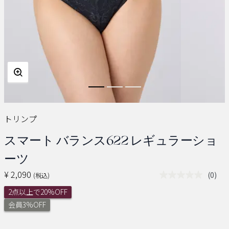
トリンプ
スマート バランス622 レギュラーショ
ーツ
¥ 2,090
(0)
(税込)
評
価
2点以上で20%OFF
値
な
会員3%OFF
し.
同
じ