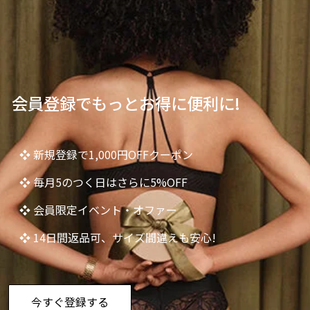
会員登録でもっとお得に便利に!
❖ 新規登録で1,000円OFFクーポン
❖ 毎月5のつく日はさらに5%OFF
❖ 会員限定イベント・オファー
❖ 14日間返品可、サイズ間違えも安心!
今すぐ登録する