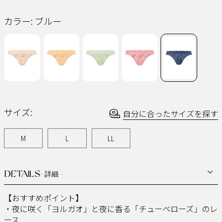
同
じ
カラー:
ブルー
ペ
ー
ジ
の
リ
ン
ク。
サイズ:
自分に合ったサイズを探す
M
L
LL
DETAILS
- 詳細 -
【おすすめポイント】​
・夜に咲く「ヨルガオ」と夜に香る「チューベローズ」のレ
ース​