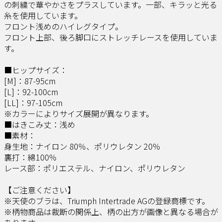
の刺繍で華やかさをプラスしています。一部、キラッと光る
糸を使用しています。​
フロント浅めのハイレグタイプ。
フロント上部、後ろ脚口にストレッチレースを使用していま
す。
■ヒップサイズ：
[M]：87-95cm
[L]：92-100cm
[LL]：97-105cm
※カラーによりサイズ展開が異なります。
■はきこみ丈：浅め
■素材：
身生地：ナイロン 80％、ポリウレタン 20％
裏打：綿100％
レース部：ポリエステル、ナイロン、ポリウレタン
【ご注意ください】
※天使のブラは、Triumph Intertrade AGの登録商標です。
※柄物商品は裁断の関係上、柄の出方が画像と異なる場合が