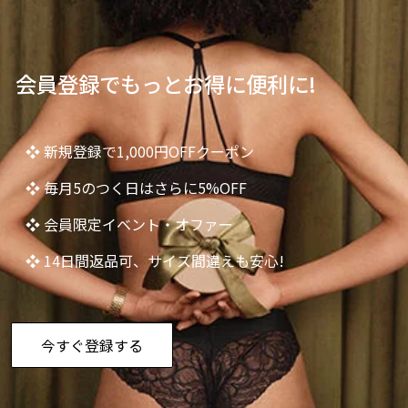
会員登録でもっとお得に便利に!
❖ 新規登録で1,000円OFFクーポン
❖ 毎月5のつく日はさらに5%OFF
❖ 会員限定イベント・オファー
❖ 14日間返品可、サイズ間違えも安心!
今すぐ登録する