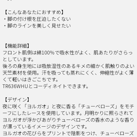
【こんなあなたにおすすめ】​
・脚の付け根を圧迫したくない​
・脚のラインを美しく見せたい​
【機能詳細】​
フロント肌側は綿100％で吸水性がよく、肌あたりがさらっ
としています。​
後ろの身生地には吸放湿性のあるキメの細かく肌触りのよい
天竺素材を使用。汗を吸っても蒸れにくく、伸縮性がよく薄
くて軽いはきごこちです。​
TR636WHUとコーディネイトできます。​
【デザイン】​
夜に咲く「ヨルガオ」と夜に香る「チューベローズ」をモチ
ーフにしたレースを使用しています。月明かりに照らされて
ヨルガオが浮かびあがりチューベローズの香水のような香り
が漂っているイメージのデザインです。​
ヨルガオの花びらをプリントで陰影をつけ、チューベローズ