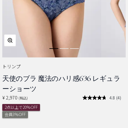
トリンプ
天使のブラ 魔法のハリ感636 レギュラ
ーショーツ
¥ 2,970
4.8
(4)
(税込)
レ
ビ
2点以上で20%OFF
ュ
ー
会員3%OFF
を
読
む.