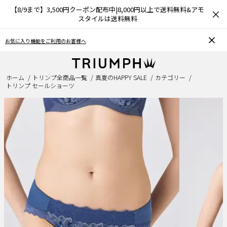
【8/9まで】3,500円クーポン配布中|8,000円以上で送料無料&アモ
×
スタイルは送料無料
用のお客様へ
おうちで簡単♪ブラサイズの測
ホーム
トリンプ全商品一覧
真夏のHAPPY SALE
カテゴリー
トリンプ セールショーツ