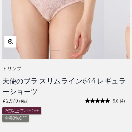
トリンプ
天使のブラ スリムライン644 レギュラ
ーショーツ
¥ 2,970
5.0
(4)
(税込)
レ
ビ
2点以上で20%OFF
ュ
ー
会員3%OFF
を
読
む.