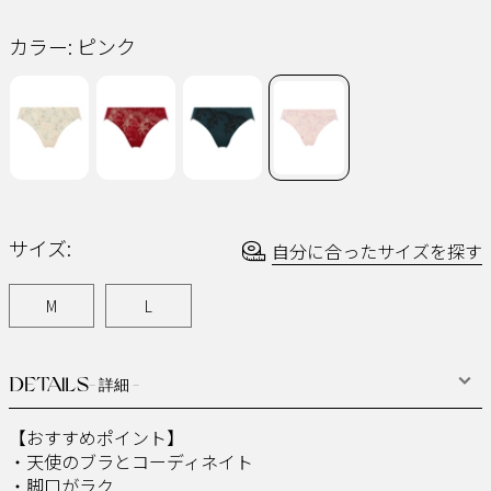
同
じ
カラー:
ピンク
ペ
ー
ジ
の
リ
ン
ク。
サイズ:
自分に合ったサイズを探す
M
L
DETAILS
- 詳細 -
【おすすめポイント】
・天使のブラとコーディネイト
・脚口がラク