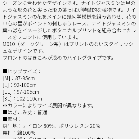
シーズンに合わせたデザインです。ナイトジャスミンは星の
ような形の花と尖った形の葉っぱが特徴的な植物です。ナイ
トジャスミンの花をメインに幾何学模様を組み合わせ、花の
中心の星がポイントの刺しゅうレース、ナイトジャスミンの
葉っぱをイメージしたボタニカルプリントを組み合わせたレ
ースをフロントに使用しています。
M010（ダークグリーン系）はプリントのないスタイリッシ
ュなデザインです。
フロントのはきこみが浅めのハイレグタイプです。
■ヒップサイズ：
[M]：87-95cm
[L]：92-100cm
[LL]：97-105cm
[3L]：102-110cm
※カラーによりサイズ展開が異なります。
■はきこみ丈：普通
■素材：
身生地：ナイロン 80％、ポリウレタン 20％
裏打：綿100％