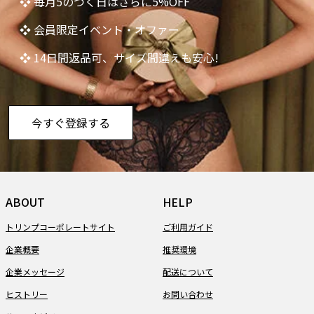
❖ 毎月5のつく日はさらに5%OFF
❖ 会員限定イベント・オファー
❖ 14日間返品可、サイズ間違えも安心!
今すぐ登録する
ABOUT
HELP
トリンプコーポレートサイト
ご利用ガイド
企業概要
推奨環境
企業メッセージ
配送について
ヒストリー
お問い合わせ