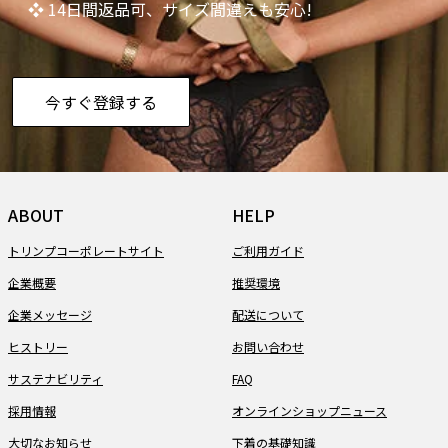
❖ 14日間返品可、サイズ間違えも安心!
今すぐ登録する
ABOUT
HELP
トリンプコーポレートサイト
ご利用ガイド
企業概要
推奨環境
企業メッセージ
配送について
ヒストリー
お問い合わせ
サステナビリティ
FAQ
採用情報
オンラインショップニュース
大切なお知らせ
下着の基礎知識