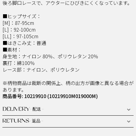
後ろ脚口レースで、アウターにひびきにくくなっています。
■ヒップサイズ：
[M]：87-95cm
[L]：92-100cm
[LL]：97-105cm
■はきこみ丈：普通
■素材：
身生地：ナイロン 80％、ポリウレタン 20％
裏打：綿100％
レース部：ナイロン、ポリウレタン
※柄物商品は裁断の関係上、柄の出方が画像と異なる場合が
あります。
商品番号: 10219910
(10219910M019000M)
DELIVERY
- 配送 -
RETURNS
- 返品 -