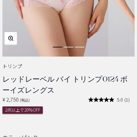
トリンプ
レッドレーベル バイ トリンプ0124 ボ
ーイズレングス
¥ 2,750
5.0
(1)
(税込)
レ
ビ
2点以上で20%OFF
ュ
ー
を
読
む.
同