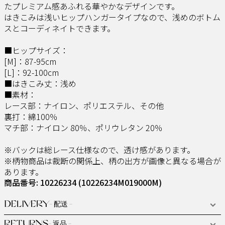
たプレミアム感あふれる華やかなデザインです。
はきこみは浅いヒップハンガータイプなので、浅めのボトム
スとコーディネイトできます。
■ヒップサイズ：
[M]：87-95cm
[L]：92-100cm
■はきこみ丈：浅め
■素材：
レース部：ナイロン、ポリエステル、その他
裏打：綿100％
マチ部：ナイロン 80％、ポリウレタン 20％
※バックは総レース仕様なので、透け感があります。
※柄物商品は裁断の関係上、柄の出方が画像と異なる場合が
あります。
商品番号: 10226234
(10226234M019000M)
DELIVERY
- 配送 -
RETURNS
- 返品 -