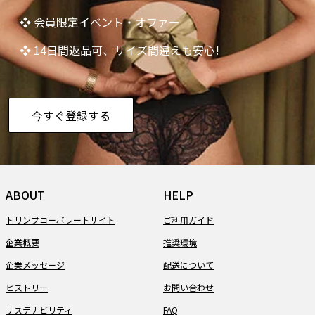
❖ 会員限定イベント・オファー
❖ 14日間返品可、サイズ間違えも安心!
今すぐ登録する
ABOUT
HELP
トリンプコーポレートサイト
ご利用ガイド
企業概要
推奨環境
企業メッセージ
配送について
ヒストリー
お問い合わせ
サステナビリティ
FAQ