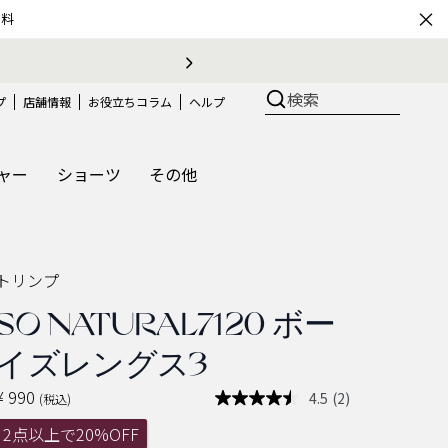
×
無料
おうちで簡
検索
プ
店舗情報
お役立ちコラム
ヘルプ
ャー
ショーツ
その他
トリンプ
SO NATURAL7120 ボー
イズレングス3
¥ 990
4.5
(2)
(税込)
レ
ビ
2点以上で20%OFF
ュ