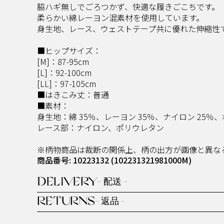
脇ハギ無しでごろつかず、快適な履きごこちです。
柔らかい綿レーヨン混素材を使用しています。
身生地、レース、ウェストテープ共に優れた伸縮性
■ヒップサイズ：
[M]：87-95cm
[L]：92-100cm
[LL]：97-105cm
■はきこみ丈：普通
■素材：
身生地：綿 35％、レーヨン 35％、ナイロン 25％
レース部：ナイロン、ポリウレタン
※柄物商品は裁断の関係上、柄の出方が画像と異な
商品番号: 10223132
(102231321981000M)
DELIVERY
- 配送 -
RETURNS
- 返品 -