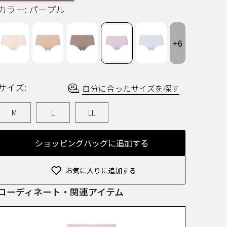
ー
カラー:
パープル
を
読
む.
同
+6
じ
ペ
ー
ジ
の
リ
サイズ:
自分に合ったサイズを探す
ン
ク。
M
L
LL
ショッピングバッグに追加する
お気に入りに追加する
コーディネート・関連アイテム