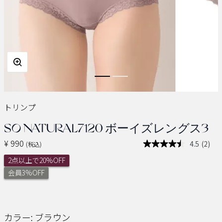
トリンプ
SO NATURAL7120 ボーイズレングス3
¥ 990
4.5
(2)
(税込)
レ
ビ
2点以上で20%OFF
ュ
ー
会員3%OFF
を
読
む.
同
じ
カラー:
ブラウン
ペ