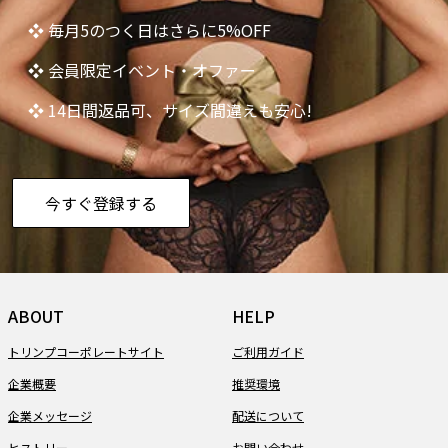
❖ 毎月5のつく日はさらに5%OFF
❖ 会員限定イベント・オファー
❖ 14日間返品可、サイズ間違えも安心!
今すぐ登録する
ABOUT
HELP
トリンプコーポレートサイト
ご利用ガイド
企業概要
推奨環境
企業メッセージ
配送について
ヒストリー
お問い合わせ