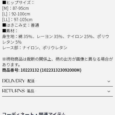
■ヒップサイズ：
[M]：87-95cm
[L]：92-100cm
[LL]：97-105cm
■はきこみ丈：普通
■素材：
身生地：綿 35％、レーヨン 35％、ナイロン 25％、ポリウ
レタン 5％
レース部：ナイロン、ポリウレタン
※柄物商品は裁断の関係上、柄の出方が画像と異なる場合が
あります。
商品番号: 10223132
(102231323092000M)
DELIVERY
- 配送 -
RETURNS
- 返品 -
コーディネート・関連アイテム