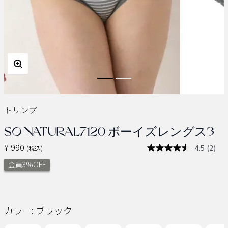
トリンプ
SO NATURAL7120 ボーイズレングス3
¥ 990
4.5
(2)
(税込)
レ
ビ
会員3%OFF
ュ
ー
を
読
む.
同
カラー:
ブラック
じ
ペ