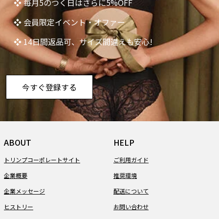
❖ 毎月5のつく日はさらに5%OFF
❖ 会員限定イベント・オファー
❖ 14日間返品可、サイズ間違えも安心!
今すぐ登録する
ABOUT
HELP
トリンプコーポレートサイト
ご利用ガイド
企業概要
推奨環境
企業メッセージ
配送について
ヒストリー
お問い合わせ