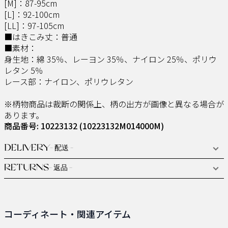
[M]：87-95cm
[L]：92-100cm
[LL]：97-105cm
■はきこみ丈：普通
■素材：
身生地：綿 35％、レーヨン 35％、ナイロン 25％、ポリウ
レタン 5％
レース部：ナイロン、ポリウレタン
※柄物商品は裁断の関係上、柄の出方が画像と異なる場合が
あります。
商品番号: 10223132
(10223132M014000M)
DELIVERY
- 配送 -
RETURNS
- 返品 -
コーディネート・関連アイテム