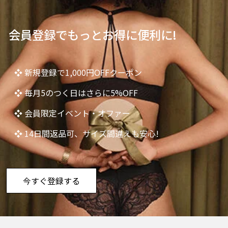
会員登録でもっとお得に便利に!
❖ 新規登録で1,000円OFFクーポン
❖ 毎月5のつく日はさらに5%OFF
❖ 会員限定イベント・オファー
❖ 14日間返品可、サイズ間違えも安心!
今すぐ登録する