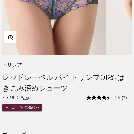
トリンプ
レッドレーベル バイ トリンプ0126 は
きこみ深めショーツ
¥ 3,960
4.5
(2)
(税込)
レ
ビ
2点以上で20%OFF
ュ
ー
を
読
む.
同