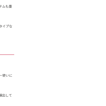
テムも重
タイプな
ー使いに
演出して