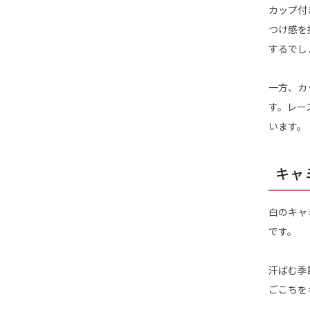
カップ付
つけ感を
するでし
一方、カ
す。レー
います。
キャ
白のキャ
です。
汗ばむ季
ごこちを