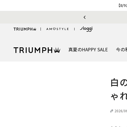
【8/
真夏のHAPPY SALE
今の
白
ゃ
作成日
2026/0