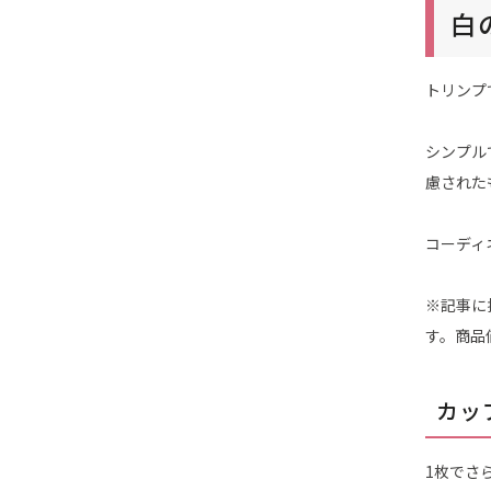
白
トリンプ
シンプル
慮された
コーディ
※記事に
す。商品
カッ
1枚でさ