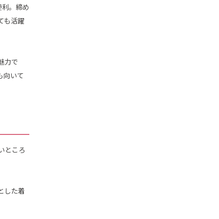
便利。締め
ても活躍
魅力で
も向いて
いところ
とした着