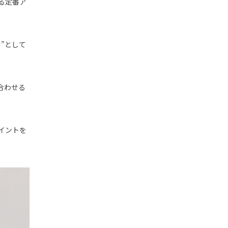
る定番ア
”として
合わせる
イントを