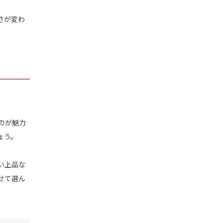
さが変わ
のが魅力
ょう。
い上品な
せて選ん