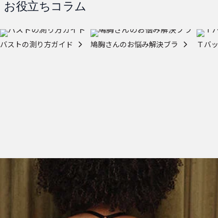
お役立ちコラム
バストの測り方ガイド
鳩胸さんのお悩み解決ブラ
Ｔバ