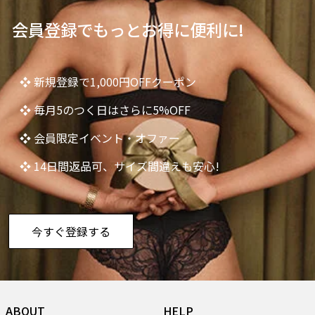
会員登録でもっとお得に便利に!
❖ 新規登録で1,000円OFFクーポン
❖ 毎月5のつく日はさらに5%OFF
❖ 会員限定イベント・オファー
❖ 14日間返品可、サイズ間違えも安心!
今すぐ登録する
ABOUT
HELP