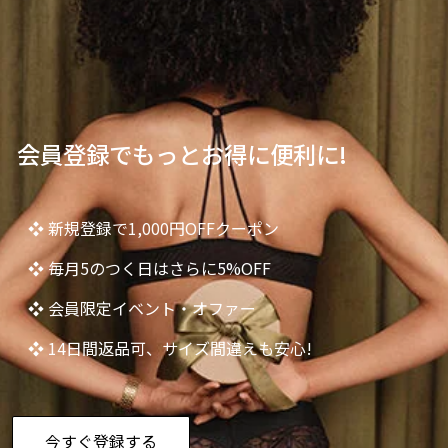
会員登録でもっとお得に便利に!
❖ 新規登録で1,000円OFFクーポン
❖ 毎月5のつく日はさらに5%OFF
❖ 会員限定イベント・オファー
❖ 14日間返品可、サイズ間違えも安心!
今すぐ登録する