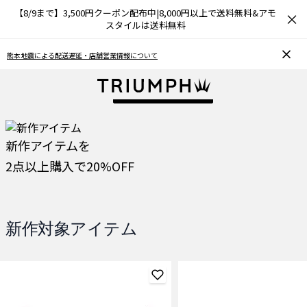
【8/9まで】3,500円クーポン配布中|8,000円以上で送料無料&アモ
×
スタイルは送料無料
地震による配送遅延・店舗営業情報について
お気に入り機
もっと見る
新作アイテムを
2点以上購入で20%OFF
新作対象アイテム