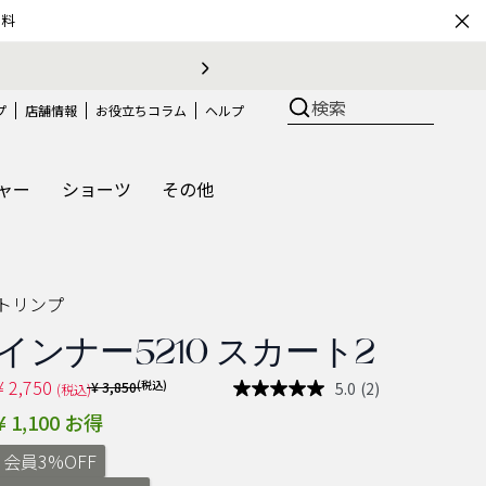
×
無料
うちで簡単♪ブラサイズの測り方、選び方
検索
プ
店舗情報
お役立ちコラム
ヘルプ
ャー
ショーツ
その他
トリンプ
インナー5210 スカート2
¥ 2,750
Price reduced from
(税込)
5.0
(2)
¥ 3,850
(税込)
レ
ビ
¥ 1,100 お得
ュ
ー
会員3%OFF
を
読