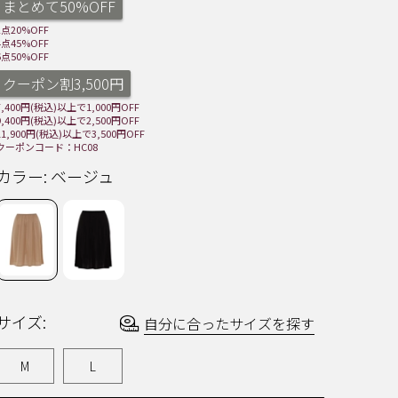
まとめて50%OFF
む.
同
2点20%OFF
じ
4点45%OFF
ペ
6点50%OFF
ー
ジ
クーポン割3,500円
の
7,400円(税込)以上で1,000円OFF
リ
9,400円(税込)以上で2,500円OFF
ン
11,900円(税込)以上で3,500円OFF
ク。
クーポンコード：HC08
カラー:
ベージュ
サイズ:
自分に合ったサイズを探す
M
L