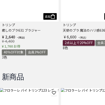
追加
トリンプ
トリンプ
癒しのブラ631 ブラジャー
¥ 2,640
¥ 6,600
¥ 4,400
2点以上で20%OFF
会員3
¥ 1,760 お得
8色
40％OFF対象
会員3%OFF
3色
新商品