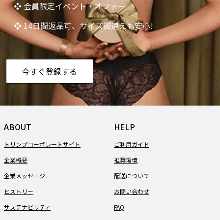
❖ 会員限定イベント・オファー
❖ 14日間返品可、サイズ間違えも安心!
今すぐ登録する
ABOUT
HELP
トリンプコーポレートサイト
ご利用ガイド
企業概要
推奨環境
企業メッセージ
配送について
ヒストリー
お問い合わせ
サステナビリティ
FAQ