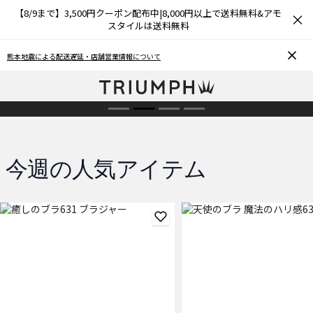
【8/9まで】3,500円クーポン配布中|8,000円以上で送料無料&アモ
×
スタイルは送料無料
会員ログインで3%OFF
熊本地震による配送遅延・店舗営業情報について
8/9まで！WEB限定
商品を見る
今週の人気アイテム