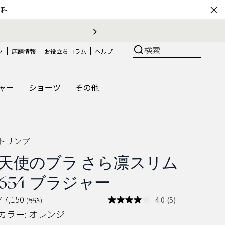
×
無料
検索
プ
店舗情報
お役立ちコラム
ヘルプ
ャー
ショーツ
その他
トリンプ
天使のブラ さら凛スリム
654 ブラジャー
¥ 7,150
4.0
(5)
(税込)
レ
ビ
カラー:
オレンジ
ュ