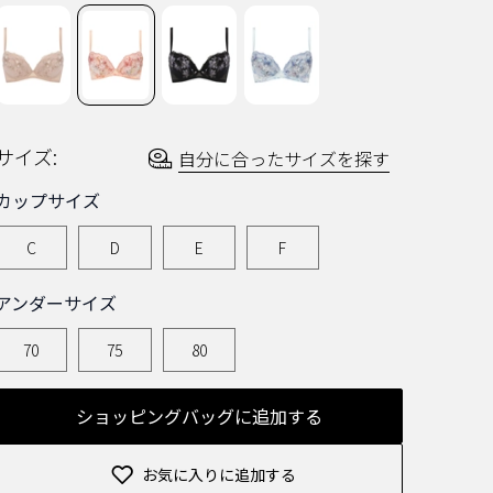
ー
を
読
む.
同
じ
ペ
ー
ジ
サイズ:
自分に合ったサイズを探す
の
リ
ン
カップサイズ
ク。
C
D
E
F
アンダーサイズ
70
75
80
ショッピングバッグに追加する
お気に入りに追加する