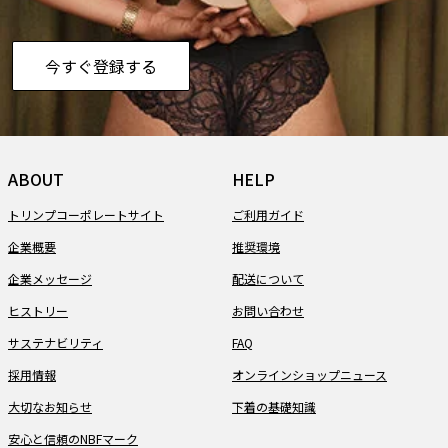
今すぐ登録する
ABOUT
HELP
トリンプコーポレートサイト
ご利用ガイド
企業概要
推奨環境
企業メッセージ
配送について
ヒストリー
お問い合わせ
サステナビリティ
FAQ
採用情報
オンラインショップニュース
大切なお知らせ
下着の基礎知識
安心と信頼のNBFマーク