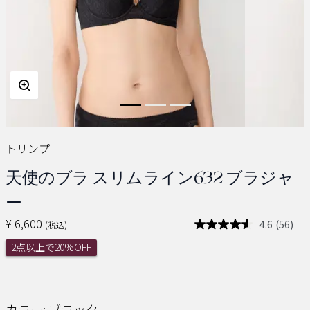
トリンプ
天使のブラ スリムライン632 ブラジャ
ー
¥ 6,600
4.6
(56)
(税込)
レ
ビ
2点以上で20%OFF
ュ
ー
を
読
む.
同
カラー:
ブラック