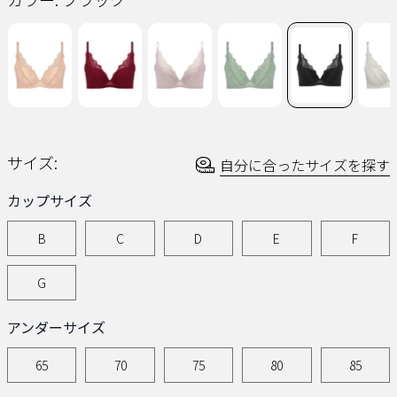
じ
ペ
ー
ジ
の
リ
ン
ク。
サイズ:
自分に合ったサイズを探す
カップサイズ
B
C
D
E
F
G
アンダーサイズ
65
70
75
80
85