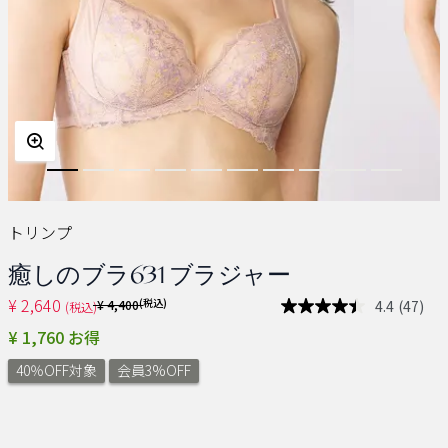
トリンプ
癒しのブラ631 ブラジャー
¥ 2,640
Price reduced from
(税込)
4.4
(47)
¥ 4,400
(税込)
レ
ビ
¥ 1,760 お得
ュ
ー
40％OFF対象
会員3%OFF
を
読
む.
同
じ