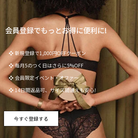
会員登録でもっとお得に便利に!
❖ 新規登録で1,000円OFFクーポン
❖ 毎月5のつく日はさらに5%OFF
❖ 会員限定イベント・オファー
❖ 14日間返品可、サイズ間違えも安心!
今すぐ登録する