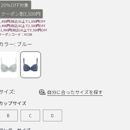
ー
20％OFF対象
を
読
クーポン割3,500円
む.
同
7,400円(税込)以上で1,000円OFF
じ
9,400円(税込)以上で2,500円OFF
ペ
11,900円(税込)以上で3,500円OFF
ー
クーポンコード：HC08
ジ
の
カラー:
ブルー
リ
ン
ク。
サイズ:
自分に合ったサイズを探す
カップサイズ
B
C
D
アンダーサイズ