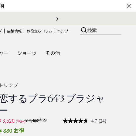
×
無料
検索
プ
店舗情報
お役立ちコラム
ヘルプ
ャー
ショーツ
その他
トリンプ
恋するブラ643 ブラジャ
ー
¥ 3,520
Price reduced from
(税込)
4.7
(24)
¥ 4,400
(税込)
レ
ビ
¥ 880 お得
ュ