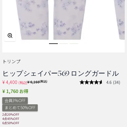
トリンプ
ヒップシェイパー569 ロングガードル
¥ 4,400
Price reduced from
(税込)
4.6
(34)
¥ 6,160
(税込)
レ
ビ
¥ 1,760 お得
ュ
ー
会員3%OFF
を
読
まとめて50%OFF
む.
2点20%OFF
同
4点45%OFF
じ
6点50%OFF
ペ