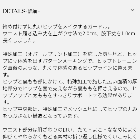
DETAILS
- 詳細 -
締め付けずに丸いヒップをメイクするガードル。
ウエスト履き込み丈を上がり寸法で2.0cm、股下丈を1.0cm
長くしました。
特殊加工（オパールプリント加工）を施した身生地と、ヒッ
プに立体感を出すパターンメーキングで、ヒップトレーニン
グ直後のような、丸く立体感のあるヒップラインに整えま
す。
ヒップと裏もも部にかけて、特殊加工で施した広い面積の厚
地部分でヒップを面で支えながら裏ももを押さえるので、ヒ
ップアップと太ももをすっきりサポートする効果がありま
す。
ヒップ中央部は、特殊加工でメッシュ地にしてヒップの丸み
をつぶさない構造となっています。
ウエスト部分は肌ざわりの良い、たて・よこ・ななめによく
伸びてやわらかくもどる素材の折り返し仕様でくいこみにく