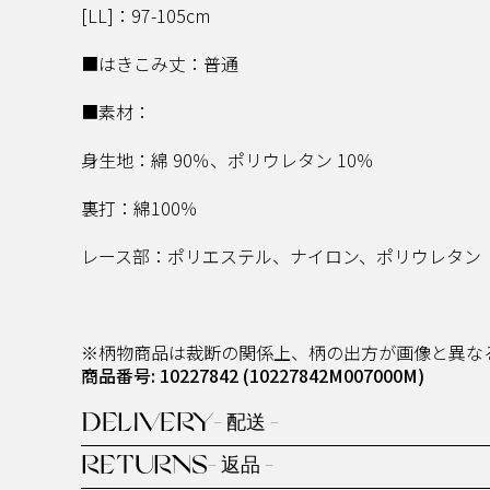
[LL]：97-105cm
■はきこみ丈：普通
■素材：
身生地：綿 90％、ポリウレタン 10％
裏打：綿100％
レース部：ポリエステル、ナイロン、ポリウレタン
※柄物商品は裁断の関係上、柄の出方が画像と異な
商品番号: 10227842
(10227842M007000M)
DELIVERY
- 配送 -
RETURNS
- 返品 -