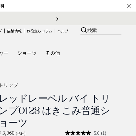
×
無料
おうちで簡単♪ブラサイズの測り方、選び方
検索
プ
店舗情報
お役立ちコラム
ヘルプ
ャー
ショーツ
その他
トリンプ
レッドレーベル バイ トリ
ンプ0128 はきこみ普通シ
ョーツ
¥ 3,960
5.0
(1)
(税込)
レ