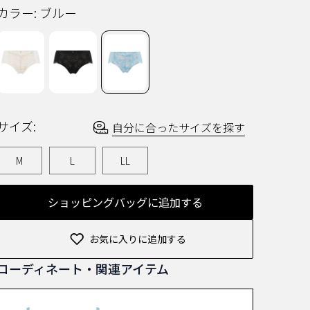
ビ
カラー:
ブルー
ュ
ー
を
読
む.
同
じ
ペ
ー
ジ
サイズ:
自分に合ったサイズを探す
の
リ
ン
M
L
LL
ク。
ショッピングバッグに追加する
お気に入りに追加する
コーディネート・関連アイテム